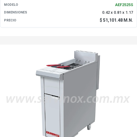
AEF2525S
MODELO
0.42 x 0.81 x 1.17
DIMENSIONES
$ 51,101.48 M.N.
PRECIO