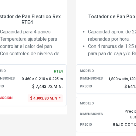
stador de Pan Electrico Rex
Tostador de Pan Pop
RTE4
Capacidad para 4 panes
Capacidad aprox. de 2
Temperatura ajustable para
rebanadas por hora.
controlar el calor del pan
Con 4 ranuras de 1.25
Con controles de niveles de
para pan de caja y/o B
tostado
Con controles de nive
tostado y bandeja rem
RTE4
ELO
MODELO
para migas.
0.460 × 0.210 × 0.225 m
1,800 watts,120 
ENSIONES
DIMENSIONES
$ 7,443.72 M.N.
$ 641
IO
PRECIO
$ 4,993.80 M.N.*
MOCIÓN
MODELO
Precio
DIMENSIONES
Gua
BAJO COTI
PRECIO