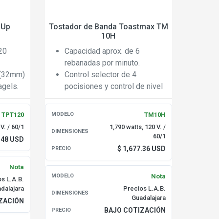
 Up
Tostador de Banda Toastmax TM
10H
20
Capacidad aprox. de 6
rebanadas por minuto.
 (32mm)
Control selector de 4
agels.
pocisiones y control de nivel
les de
de tostado.
ovible
Abertura de 3½ de altura por 10
TPT120
TM10H
MODELO
de ancho para cualquier tipo de
V. / 60/1
1,790 watts, 120 V. /
DIMENSIONES
pan.
60/1
.48 USD
$ 1,677.36 USD
PRECIO
Nota
Nota
MODELO
s L.A.B.
dalajara
Precios L.A.B.
DIMENSIONES
Guadalajara
ZACIÓN
BAJO COTIZACIÓN
PRECIO